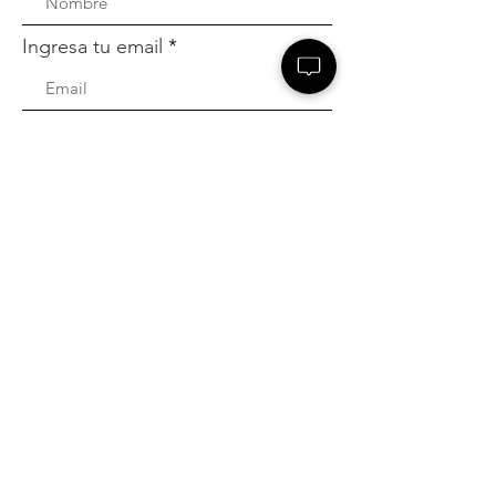
Ingresa tu email
Suscribirme!
Acceso Rápido
Inicio
Misión
Proyectos
Prensa
Aliados