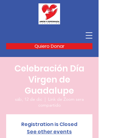
Quiero Donar
Celebración Día
Virgen de
Guadalupe
sáb, 12 de dic
  |  
Link de Zoom sera
compartido
Registration is Closed
See other events